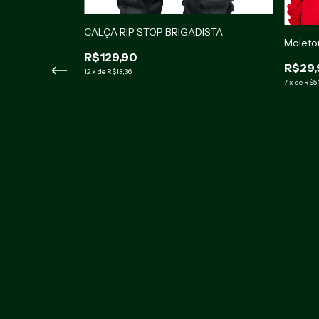
CALÇA RIP STOP BRIGADISTA
Moleto
R$129,90
R$29,
12
x
de
R$13,36
7
x
de
R$5,
IRIM +