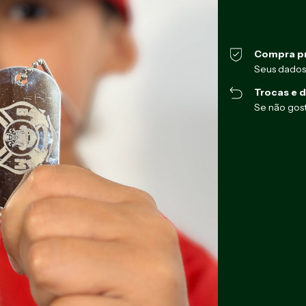
Compra p
Seus dados
Trocas e 
Se não gost