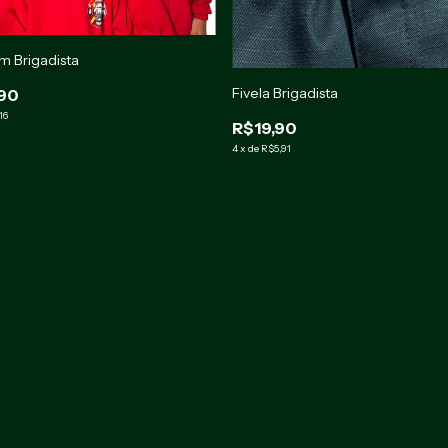
m Brigadista
Fivela Brigadista
90
16
R$19,90
4
x
de
R$5,91