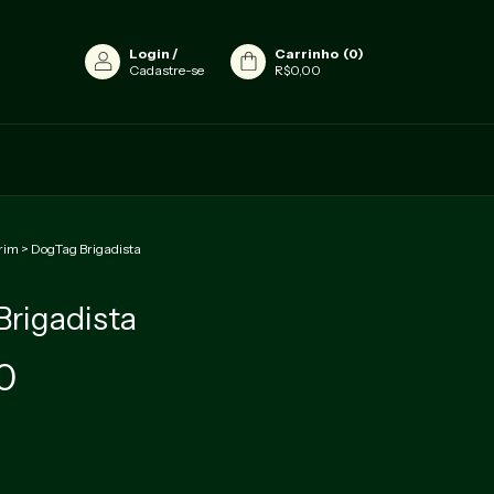
Login
/
Carrinho
(
0
)
Cadastre-se
R$0,00
rim
>
DogTag Brigadista
rigadista
0