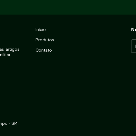
Início
Ne
Produtos
s, artigos
Contato
litar.
mpo - SP,