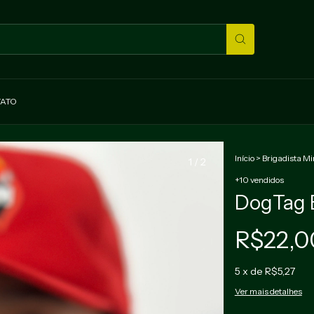
ATO
Início
>
Brigadista Mi
1
/
2
+10 vendidos
DogTag B
R$22,0
5
x de
R$5,27
Ver mais detalhes