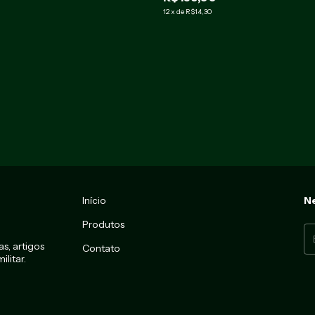
12
x
de
R$14,30
Início
Ne
Produtos
s, artigos
Contato
litar.