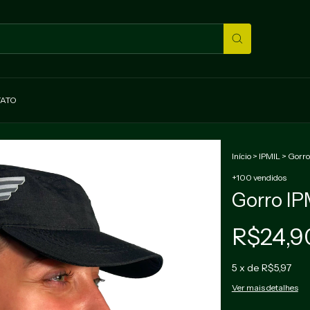
ATO
Início
>
IPMIL
>
Gorro
1
/
2
+100 vendidos
Gorro IP
R$24,9
5
x de
R$5,97
Ver mais detalhes