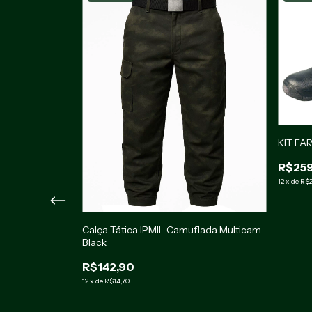
KIT FA
R$259
12
x
de
R$2
Calça Tática IPMIL Camuflada Multicam
NO
Black
R$142,90
12
x
de
R$14,70