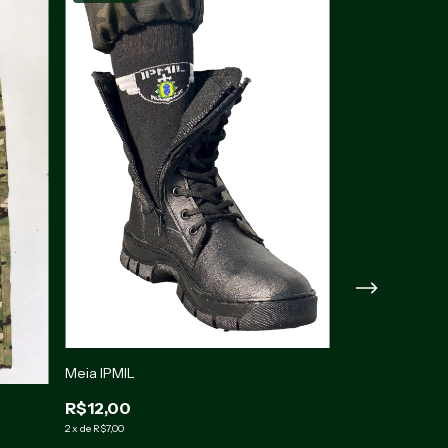
Meia IPMIL
R$12,00
2
x
de
R$7,00